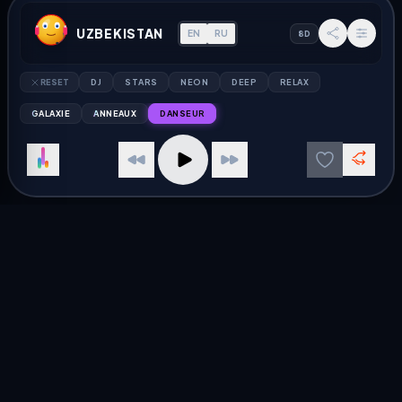
Russia Radio
Jazz Radio
UZBEKISTAN
EN
RU
8D
Kazakhstan Radio
Rock Radio
Ukraine Radio
Pop Radio
RESET
DJ
STARS
NEON
DEEP
RELAX
Belarus Radio
Electronic Radio
GALAXIE
ANNEAUX
DANSEUR
DISCOVER
RESOURCES
Слушать радио онлайн
À propos d'AU Radio
Free Internet Radio
Politique de confidentialité
Jazz in Russia
Contact
Electronic Germany
Annuaire
© 2026 AU Radio — Lecteur de radio en ligne mondial
Radio in Uzbekistan
Listen to Uzbekistan radio stations live. Best online radio
streaming player.