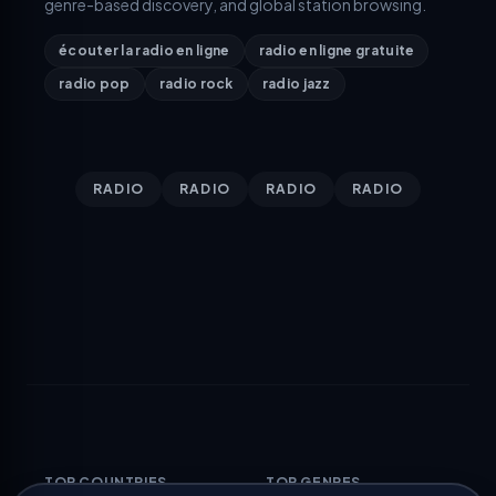
genre-based discovery, and global station browsing.
écouter la radio en ligne
radio en ligne gratuite
radio pop
radio rock
radio jazz
RADIO
RADIO
RADIO
RADIO
TOP COUNTRIES
TOP GENRES