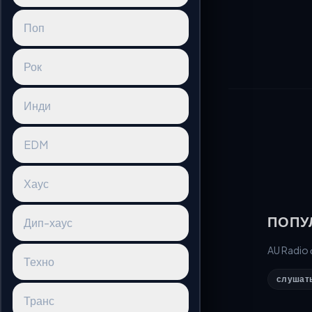
Поп
Рок
Инди
EDM
Хаус
ПОПУ
Дип-хаус
AU Radio
Техно
слушать
Транс