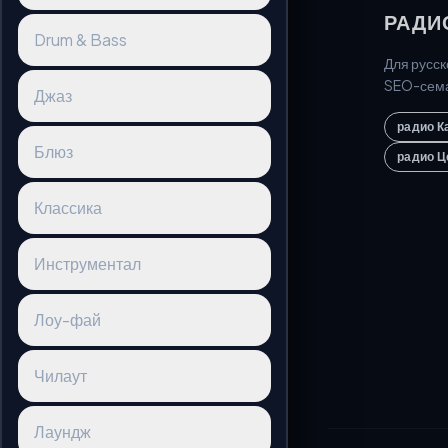
РАДИ
Drum & Bass
Для русск
SEO-сема
Джаз
радио К
Блюз
радио Ц
Классика
Инструментал
Лоу-фай
Чилаут
Лаундж