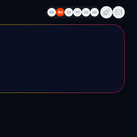
EN
RU
ES
FR
ZH
DE