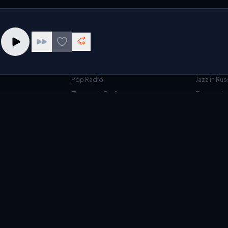
S
TOP GENRES
DISCOVE
Jazz Radio
Слушать р
o
Rock Radio
Free Inter
Pop Radio
Jazz in Rus
Electronic Radio
Electroni
nline Free
radio stations online for free. Best online radio streaming player.
 streaming platform where you can enjoy the best musical selection
dcasting 24/7. Discover new tracks, enjoy your favorite hits, and list