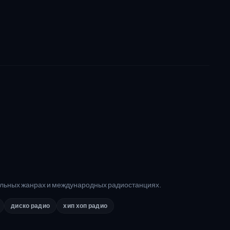
альных жанрах и международных радиостанциях.
диско радио
хип хоп радио