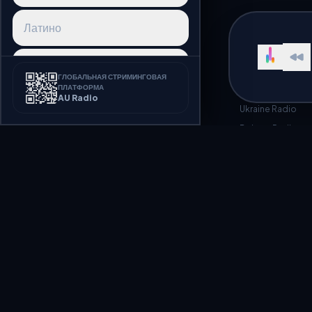
Латино
TOP COUNTRIE
Реггетон
Russia Radio
ГЛОБАЛЬНАЯ СТРИМИНГОВАЯ
ПЛАТФОРМА
Kazakhstan Radi
AU Radio
Афробит
Ukraine Radio
Belarus Radio
K-pop
J-pop
Listen to Radio O
Синтвейв
Listen to thousands of internet 
Диско
Welcome to AU Radio, a premium
hundreds of radio stations broa
streaming seamlessly.
Фанк