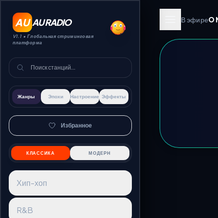
В эфире
O
AU
AU RADIO
V1.1 •
Глобальная стриминговая
платформа
Жанры
Эпохи
Настроение
Эффекты
Избранное
КЛАССИКА
МОДЕРН
Хип-хоп
R&B