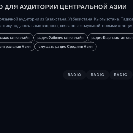
О ДЛЯ АУДИТОРИИ ЦЕНТРАЛЬНОЙ АЗИИ
оязычной аудитории из Казахстана, Узбекистана, Кыргызстана, Таджи
нтику под локальные запросы, связанные с музыкой, новыми станци
азахстан онлайн
радио Узбекистан онлайн
радио Кыргызстан он
ентральная Азия
слушать радио Средняя Азия
RADIO
RADIO
RADIO