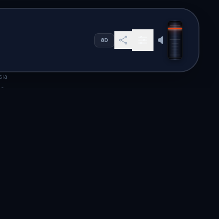
R
RESOURCES
8D
адио онлайн
net Radio
sia
c Germany
s. Our global directory offers
en to high-quality audio