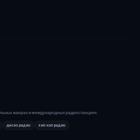
альных жанрах и международных радиостанциях.
диско радио
хип хоп радио