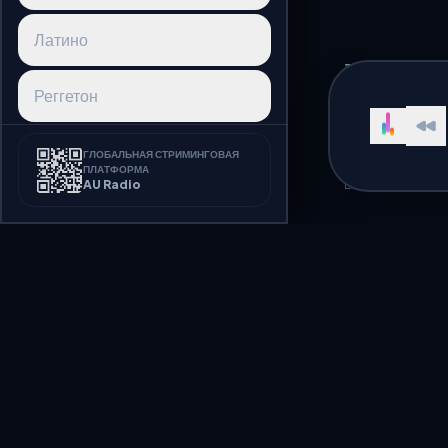
Латино
TOP COUNTRIE
Реггетон
Russia Radio
Kazakhstan Radi
Афробит
ГЛОБАЛЬНАЯ СТРИМИНГОВАЯ
Ukraine Radio
ПЛАТФОРМА
AU Radio
Belarus Radio
K-pop
J-pop
Синтвейв
Лучшее Classica
Диско
Слушайте Classical радио он
Добро пожаловать на AU Ra
Фанк
лучшими музыкальными подб