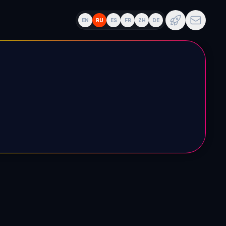
EN
RU
ES
FR
ZH
DE