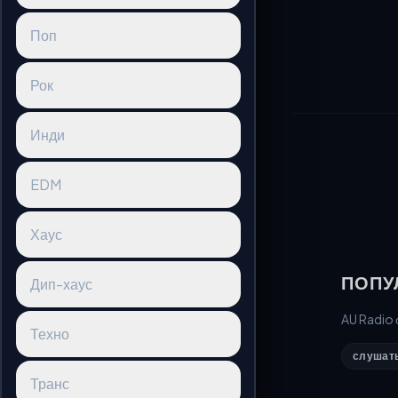
Поп
Рок
Инди
EDM
Хаус
ПОПУ
Дип-хаус
AU Radio
Техно
слушать
Транс