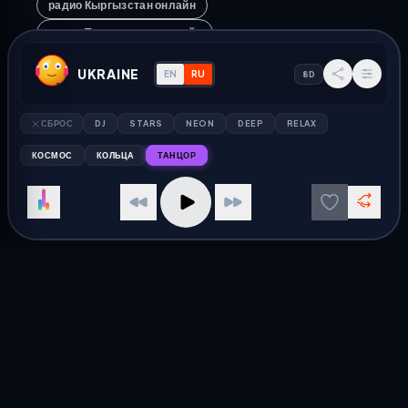
радио Кыргызстан онлайн
радио Таджикистан онлайн
радио Центральная Азия
UKRAINE
EN
RU
8D
слушать радио Средняя Азия
СБРОС
DJ
STARS
NEON
DEEP
RELAX
КОСМОС
КОЛЬЦА
ТАНЦОР
RADIO
RADIO
RADIO
RADIO
Радио Ukraine
Слушайте Ukraine радио онлайн. Лучший плеер для